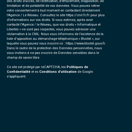
des droits d’accès, de rectification, d’effacement, d’opposition, de
limitation et de portabilité de vos données. Vous pouvez retirer
votre consentement à tout moment en contactant directement
l’Agence / Le Réseau. Consultez le site
https://cnil.fr/fr
pour plus
d’informations sur vos droits. Si vous estimez, après avoir
contacté l'Agence / le Réseau, que vos droits « Informatique et
Libertés » ne sont pas respectés, vous pouvez adresser une
réclamation à la CNIL. Nous vous informons de l’existence de la
liste d'opposition au démarchage téléphonique « Bloctel », sur
laquelle vous pouvez vous inscrire ici :
https://www.bloctel.gouv.fr
.
Dans le cadre de la protection des Données personnelles, nous
vous invitons à ne pas inscrire de Données sensibles dans le
champ de saisie libre.
Ce site est protégé par reCAPTCHA, les
Politiques de
Confidentialité
et es
Conditions d'utilisation
de Google
s'appliquent.