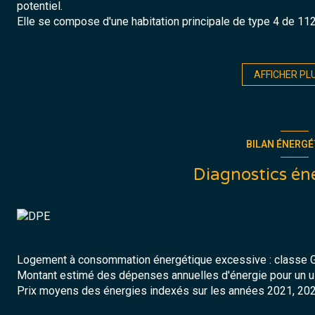
potentiel.
Elle se compose d'une habitation principale de type 4 de 11
idéal pour du stokage, un atelier ou un garage
Composée :
- Un grand séjour lumineux avec cheminée insert donnée sur
AFFICHER PL
- Une cuisine séparée et équipée
- 3 belles chambres
- Salle de bains
- Wc indépendant
BILAN ÉNERGÉ
Un hangar indépendant de 164m² complète le bien, parfait pou
agricole.
Diagnostics én
L'ensemble est implanté sur un grand terrain de plus de 900
projet professionnel, stockage...)
Localisation stratégique :
visibilité et accessibilité immédia
B
ien rare avec fort potentiel
, convenant aussi bien à un partic
A DECOUVRIR SANS TARDER !!!!
Logement à consommation énergétique excessive : classe 
Montant estimé des dépenses annuelles d'énergie pour un us
Prix moyens des énergies indexés sur les années 2021, 20