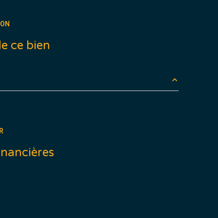
arboré
ION
e ce bien
3.74 m²
40 m²
R
12.57 m²
inancières
13.26 m²
6.63 m²
14.30 m²