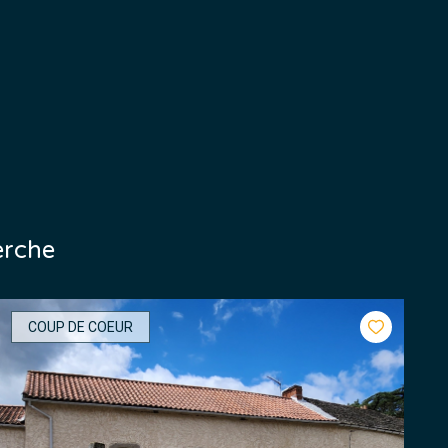
erche
COUP DE COEUR