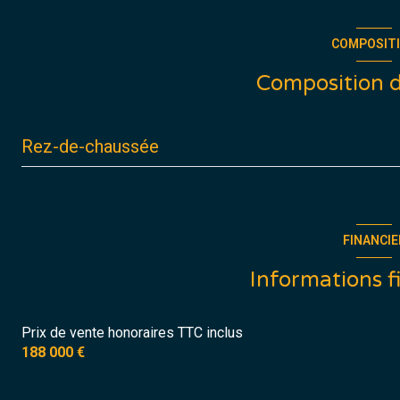
2 niveau(x)
COMPOSIT
piscinable
Composition d
Rez-de-chaussée
entrée
salon/sejour
FINANCIE
cuisine
Informations f
chambre
Prix de vente honoraires TTC inclus
salle de bain
188 000 €
chambre