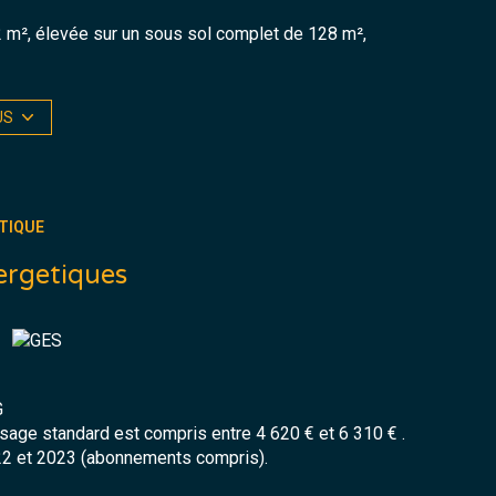
2 m², élevée sur un sous sol complet de 128 m²,
 un grand balcon
US
TIQUE
r une activité professionnelle, artisanale ou
ergetiques
0 m², offrant de nombreusespossibilités (animaux,
te grace à la RN88
uier qu'à un professionnel.
G
age standard est compris entre 4 620 € et 6 310 € .
22 et 2023 (abonnements compris).