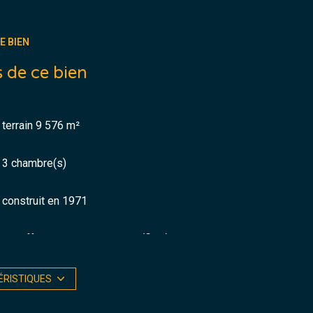
E BIEN
 de ce bien
terrain 9 576 m²
3 chambre(s)
construit en 1971
Chauffage central : radiateur (fioul)
2 garage(s)
ÉRISTIQUES