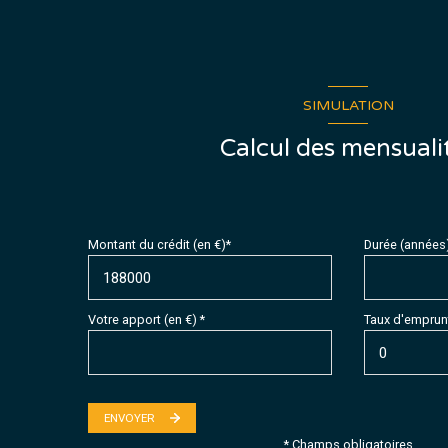
chambre
WC
Sous sol
SIMULATION
hangar
Calcul des mensuali
degagement
Montant du crédit (en €)*
Durée (années
Votre apport (en €) *
Taux d'emprunt
ENVOYER
* Champs obligatoires