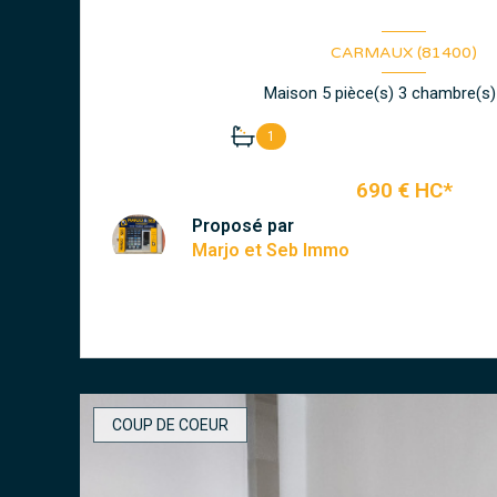
CARMAUX (81400)
1
690 € HC*
Proposé par
Marjo et Seb Immo
VOIR LE BIEN
COUP DE COEUR