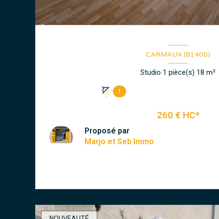
CARMAUX (81400)
Studio 1 pièce(s) 18 m²
1
260 € HC*
Proposé par
Marjo et Seb Immo
VOIR LE BIEN
NOUVEAUTÉ