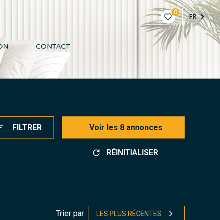
0
FR
ON
CONTACT
FILTRER
Voir les
8
annonces
RÉINITIALISER
Trier par
LES PLUS RÉCENTES