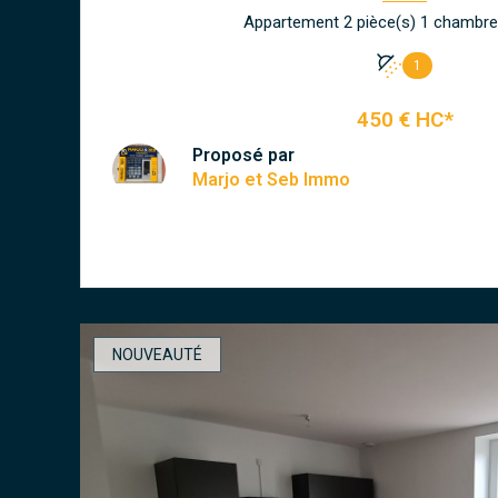
1
450 € HC*
Proposé par
Marjo et Seb Immo
VOIR LE BIEN
NOUVEAUTÉ