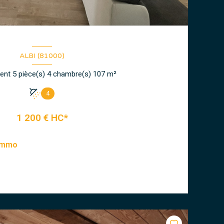
ALBI (81000)
Appartement 5 pièce(s) 4 chambre(s) 107 m²
4
1 200 € HC*
 Immo
VOIR LE BIEN