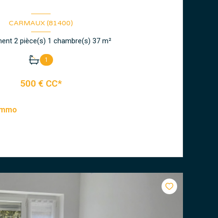
CARMAUX (81400)
Appartement 2 pièce(s) 1 chambre(s) 37 m²
1
500 € CC*
 Immo
VOIR LE BIEN