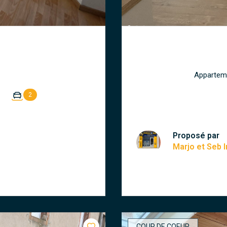
2
Proposé par
Marjo et Seb
COUP DE COEUR