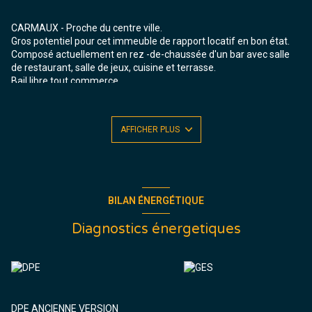
CARMAUX - Proche du centre ville.
Gros potentiel pour cet immeuble de rapport locatif en bon état.
Composé actuellement en rez -de-chaussée d'un bar avec salle
de restaurant, salle de jeux, cuisine et terrasse.
Bail libre tout commerce.
Au 1er étage, un bel appartement en duplex refait à neuf de
80m².
Composé d'une grande pièce de vie avec cuisine équipée, bureau
AFFICHER PLUS
ou chambrette, salle d'eau, WC + à l'étage 2 belles chambres.
Libre (estimation loyer 490 €uros)
Double vitrage, chauffage électrique.
Plus la possibilité de réaliser sur le même étage soit un T2 ou 2 T2
en duplex.
Et au deuxieme étage dans le reste des combles soit environ 80
BILAN ÉNERGÉTIQUE
m² peut accueillir un loft.
À DÉCOUVRIR !!!
Diagnostics énergetiques
DPE ANCIENNE VERSION