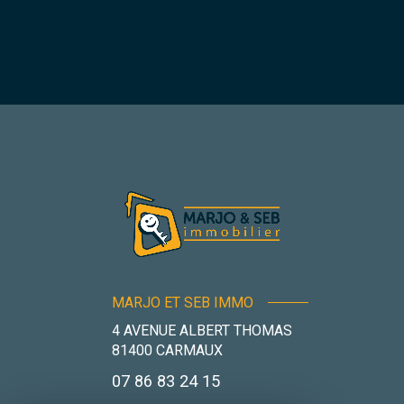
MARJO ET SEB IMMO
4 AVENUE ALBERT THOMAS
81400
CARMAUX
07 86 83 24 15