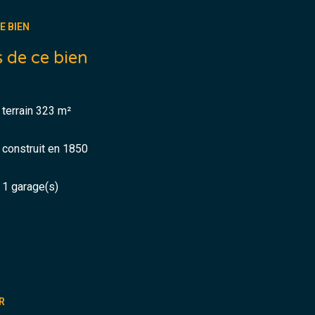
E BIEN
 de ce bien
rd entre 2170 € et 2980 € sur les années
é sont disponibles su le site Géorisques.
terrain 323 m²
construit en 1850
1 garage(s)
R