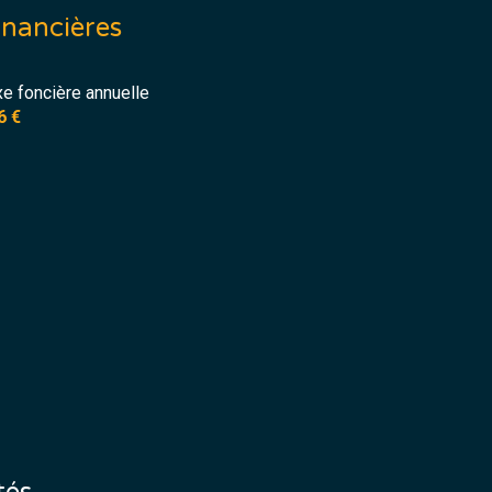
inancières
xe foncière annuelle
6 €