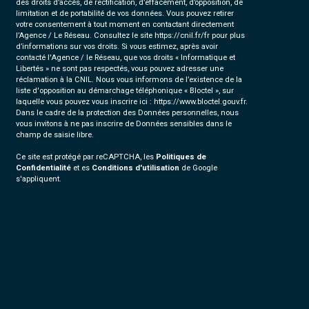
des droits d’accès, de rectification, d’effacement, d’opposition, de
limitation et de portabilité de vos données. Vous pouvez retirer
votre consentement à tout moment en contactant directement
l’Agence / Le Réseau. Consultez le site
https://cnil.fr/fr
pour plus
d’informations sur vos droits. Si vous estimez, après avoir
contacté l'Agence / le Réseau, que vos droits « Informatique et
Libertés » ne sont pas respectés, vous pouvez adresser une
réclamation à la CNIL. Nous vous informons de l’existence de la
liste d'opposition au démarchage téléphonique « Bloctel », sur
laquelle vous pouvez vous inscrire ici :
https://www.bloctel.gouv.fr
.
Dans le cadre de la protection des Données personnelles, nous
vous invitons à ne pas inscrire de Données sensibles dans le
champ de saisie libre.
Ce site est protégé par reCAPTCHA, les
Politiques de
Confidentialité
et es
Conditions d'utilisation
de Google
s'appliquent.