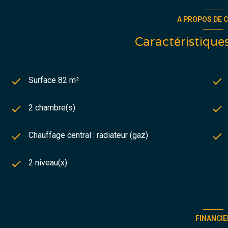
- Une courd environ 180 m²
Date de réalisation des diags :06.01.2026
A PROPOS DE C
Consommation énergie primaire : E 285 kWh/m²/an
Consommation finale : 259 kWh/m²/an
Caractéristiques
Montant estimé des dépenses d'éergie pour un usage standa
2021.2022. 2023(abonnement compris)
A DECOUVRIR SANS TARDER !!!!
Les informations sur les risuqes auxquels ce bien est expos
Surface 82 m²
2 chambre(s)
Chauffage central : radiateur (gaz)
2 niveau(x)
FINANCIE