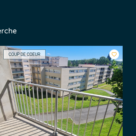
erche
COUP DE COEUR