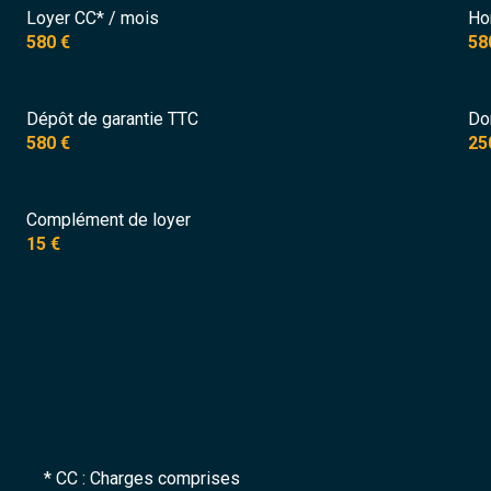
Loyer CC* / mois
Ho
bureau
580 €
58
WC
salle d'eau
Dépôt de garantie TTC
Do
580 €
25
Complément de loyer
15 €
* CC : Charges comprises