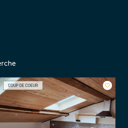
erche
COUP DE COEUR