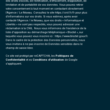
des droits d’accès, de rectification, d’effacement, d’opposition, de
limitation et de portabilité de vos données. Vous pouvez retirer
votre consentement à tout moment en contactant directement
l’Agence / Le Réseau. Consultez le site
https://cnil.fr/fr
pour plus
d’informations sur vos droits. Si vous estimez, après avoir
contacté l'Agence / le Réseau, que vos droits « Informatique et
Libertés » ne sont pas respectés, vous pouvez adresser une
réclamation à la CNIL. Nous vous informons de l’existence de la
liste d'opposition au démarchage téléphonique « Bloctel », sur
laquelle vous pouvez vous inscrire ici :
https://www.bloctel.gouv.fr
.
Dans le cadre de la protection des Données personnelles, nous
vous invitons à ne pas inscrire de Données sensibles dans le
champ de saisie libre.
Ce site est protégé par reCAPTCHA, les
Politiques de
Confidentialité
et es
Conditions d'utilisation
de Google
s'appliquent.