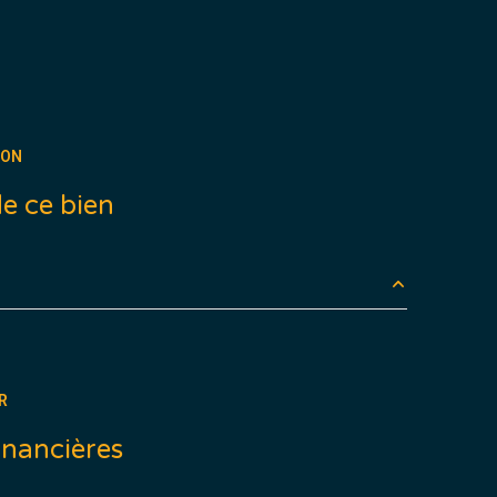
ION
e ce bien
3.48 m²
30.55 m²
R
4.15 m²
inancières
10.93 m²