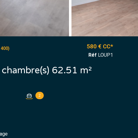
580 € CC*
400)
Réf
LOUP1
Appartement 3 pièce(s) 2 chambre(s) 62.51 m²
2
tage