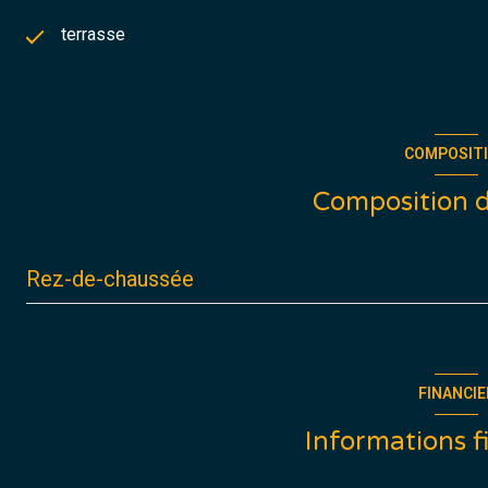
terrasse
COMPOSIT
Composition d
Rez-de-chaussée
entrée
pièce à vivre
FINANCIE
degagement
Informations f
chambre