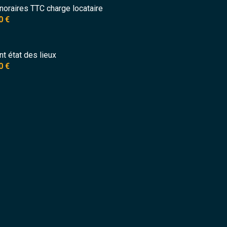
noraires TTC charge locataire
5.70 m²
0 €
0.92 m²
6.80 m²
nt état des lieux
0 €